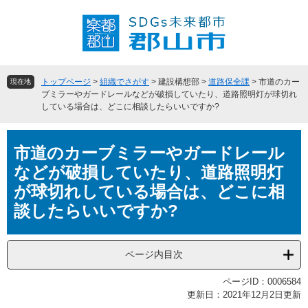
ペ
メ
ー
ニ
ジ
ュ
の
ー
先
を
頭
飛
トップページ
>
組織でさがす
>
建設構想部
>
道路保全課
>
市道のカー
現在地
で
ば
ブミラーやガードレールなどが破損していたり、道路照明灯が球切れ
している場合は、どこに相談したらいいですか?
す
し
。
て
本
本
市道のカーブミラーやガードレール
文
文
へ
などが破損していたり、道路照明灯
が球切れしている場合は、どこに相
談したらいいですか?
ページ内目次
ページID：0006584
更新日：2021年12月2日更新