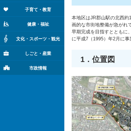
子育て・教育
本地区はJR郡山駅の北西約
健康・福祉
画的な市街地整備が急がれ
早期完成を目指すとともに
文化・スポーツ・観光
に平成7（1995）年2月
しごと・産業
1．位置図
市政情報