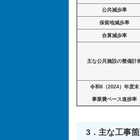
公共減歩率
保留地減歩率
合算減歩率
主な公共施設の整備計
令和6（2024）年度末
事業費ベース進捗率
3．主な工事