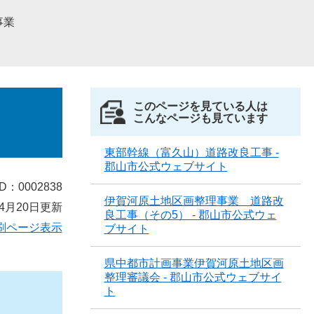
事業
このページを見ている人は
こんなページも見ています
東部幹線（富久山）道路改良工事 -
郡山市公式ウェブサイト
D：0002838
伊賀河原土地区画整理事業 道路改
4月20日更新
良工事（その5） - 郡山市公式ウェ
刷ページ表示
ブサイト
県中都市計画事業伊賀河原土地区画
整理審議会 - 郡山市公式ウェブサイ
ト