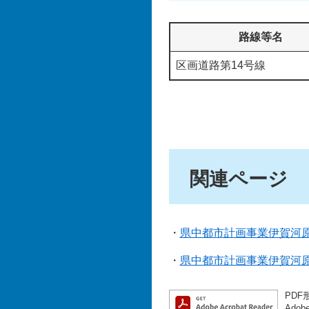
路線等名
区画道路第14号線
関連ページ
・
県中都市計画事業伊賀河
・
県中都市計画事業伊賀河
PDF
Ado