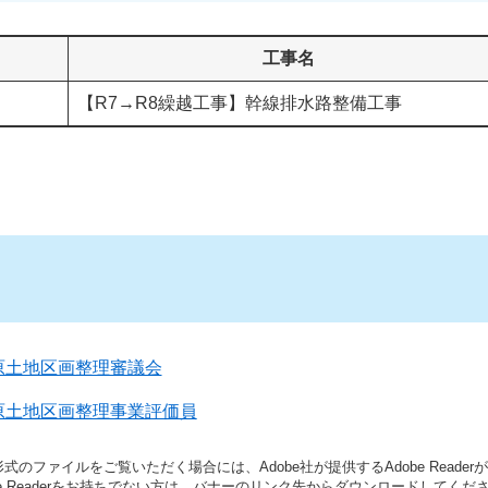
工事名
【R7→R8繰越工事】幹線排水路整備工事
原土地区画整理審議会
原土地区画整理事業評価員
形式のファイルをご覧いただく場合には、Adobe社が提供するAdobe Reade
be Readerをお持ちでない方は、バナーのリンク先からダウンロードしてくだ