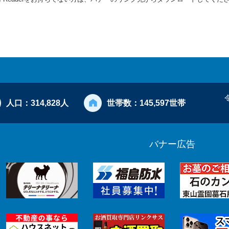
人口：
314,828人
世帯数：
145,597世帯
バナー広告