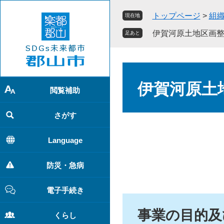
ペ
メ
トップページ
>
組
現在地
ー
ニ
ジ
ュ
伊賀河原土地区画
足あと
の
ー
先
を
頭
飛
本
で
ば
文
伊賀河原土
す
し
閲覧補助
。
て
本
さがす
文
へ
Language
防災・急病
電子手続き
事業の目的及
くらし