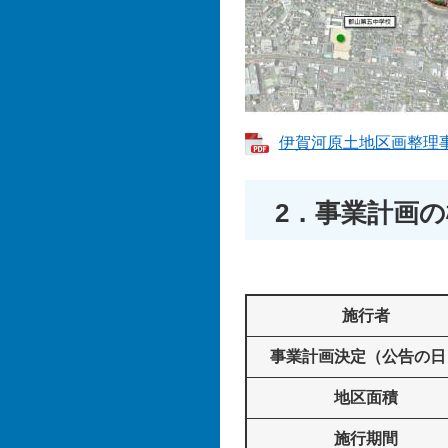
伊賀河原土地区画整理事業
2．事業計画の
施行者
事業計画決定（公告の日
地区面積
施行期間