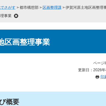
織でさがす
>
都市構想部
>
区画整理課
>
伊賀河原土地区画整理
整理事業
地区画整理事業
ページI
更新日：2026年
印
び概要