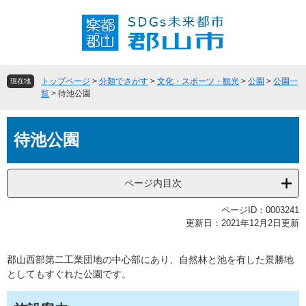
ペ
メ
ー
ニ
ジ
ュ
の
ー
先
を
頭
飛
トップページ
>
分類でさがす
>
文化・スポーツ・観光
>
公園
>
公園一
現在地
で
ば
覧
>
待池公園
す
し
。
て
本
本
待池公園
文
文
へ
ページ内目次
ページID：0003241
更新日：2021年12月2日更新
郡山西部第二工業団地の中心部にあり、自然林と池を有した景勝地
としてもすぐれた公園です。