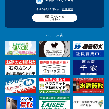
世帯数：
145,597世帯
令和8年7月1日現在
統計情報
統計こおりやま
サイトへ
バナー広告