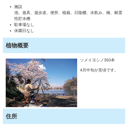
施設
池、遊具、遊歩道、便所、植栽、日陰棚、水飲み、橋、耐震
性貯水槽
駐車場なし
休園日なし
植物概要
ソメイヨシノ350本
4月中旬が見頃です。
住所