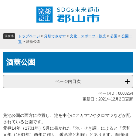
ペ
メ
ー
ニ
ジ
ュ
の
ー
先
を
頭
飛
トップページ
>
分類でさがす
>
文化・スポーツ・観光
>
公園
>
公園一
現在地
で
ば
覧
>
酒蓋公園
す
し
。
て
本
本
酒蓋公園
文
文
へ
ページ内目次
ページID：0003254
更新日：2021年12月2日更新
荒池公園の西方に位置し、池を中心にアカマツやクロマツなどが配
されている公園です。
元禄14年（1701年）5月に書かれた「池・せき調」によると「天和
元年（1681年）酉年に作り、鍬形池と相候」とあります。面積5町