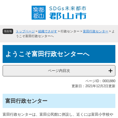
ペ
メ
ー
ニ
ジ
ュ
の
ー
先
を
頭
飛
トップページ
>
組織でさがす
>
行政センター
>
富田行政センター
>
よ
現在地
で
ば
うこそ富田行政センターへ
す
し
。
て
本
本
ようこそ富田行政センターへ
文
文
へ
ページ内目次
ページID：0001880
更新日：2021年12月2日更新
富田行政センター
富田行政センターは、富田公民館に併設し、近くには富田小学校や