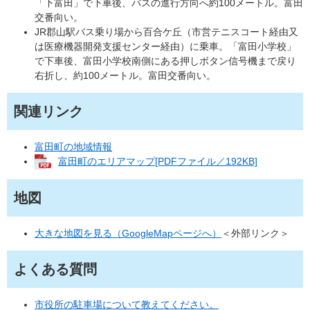
「下富田」で下車後、バスの進行方向へ約100メートル。富田
交番向い。
JR郡山駅バス乗り場から百合ケ丘（市営テニスコート経由又
は医療機器開発支援センター経由）に乗車。「富田小学校」
で下車後、富田小学校南側にある押しボタン信号機まで戻り
右折し、約100メートル。富田交番向い。
関連リンク
富田町の地域情報
富田町のエリアマップ[PDFファイル／192KB]
地図
大きな地図を見る（GoogleMapページへ）
＜外部リンク＞
よくある質問
市役所の駐車場について教えてください。