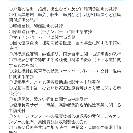
〇戸籍の届出（婚姻、出生など）及び戸籍関係証明の発行
〇住民異動届（転入、転出、転居など）及び住民票など住民
関係証明の発行
〇印鑑登録、印鑑証明の発行
〇臨時運行許可（仮ナンバー）に関する業務
〇マイナンバーカードに関する業務
〇国民健康保険、後期高齢者医療、国民年金に関する申請の
受付
〇所得課税証明、納税証明、固定資産に関する証明書の発行
〇市税及び市で徴収する各種使用料等の徴収（上下水道に関
するものを除く）
〇原動機付自転車等の標識（ナンバープレート）交付・返納
に関する業務
〇児童手当、こども医療費助成に関する申請受付
〇児童扶養手当、ひとり親家庭医療費等ひとり親に関する申
請受付
〇介護保険、障がい福祉に関する申請受付
〇健康長寿サポート事業、高齢者免許返納推進事業に関する
申請受付
〇クリーンセンターへの廃棄物搬入確認券の受付、ごみカレ
ンダーの配布、集団資源回収報奨金の受付
〇市民交通災害共済の加入受付、弔慰金・見舞金の請求申請