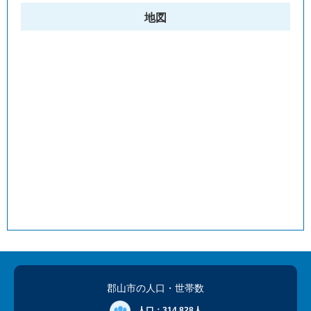
地図
郡山市の人口
・世帯数
人口：
314,828人