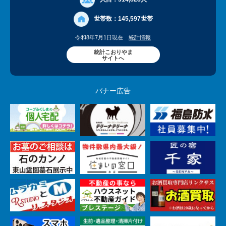
世帯数：
145,597世帯
令和8年7月1日現在
統計情報
統計こおりやま
サイトへ
バナー広告