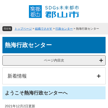
ペ
メ
ー
ニ
ジ
ュ
の
ー
先
を
頭
飛
トップページ
>
組織でさがす
>
行政センター
>
熱海行政センター
現在地
で
ば
す
し
本
。
て
熱海行政センター
文
本
文
へ
ページ内目次
新着情報
ようこそ熱海行政センターへ
2021年12月2日更新