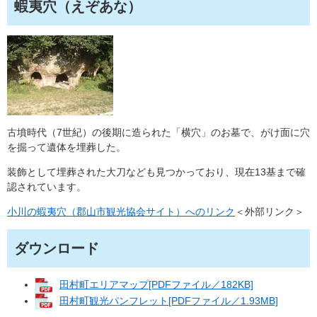
蝦夷穴（えぞあな）
古墳時代（7世紀）の後期に造られた「横穴」のお墓で、がけ面に穴
を掘って遺体を埋葬した。
装飾として埋葬された大刀なども見つかっており、現在13基まで確
認されています。
小川の蝦夷穴（郡山市観光協会サイト）へのリンク
＜外部リンク＞
ダウンロード
田村町エリアマップ[PDFファイル／182KB]
田村町観光パンフレット[PDFファイル／1.93MB]