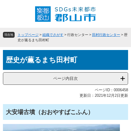
ペ
メ
ー
ニ
ジ
ュ
の
ー
先
を
頭
飛
トップページ
>
組織でさがす
>
行政センター
>
田村行政センター
>
歴
現在地
で
ば
史が薫るまち田村町
す
し
。
て
本
本
歴史が薫るまち田村町
文
文
へ
ページ内目次
ページID：0006458
更新日：2021年12月2日更新
大安場古墳（おおやすばこふん）