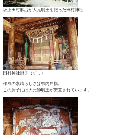
坂上田村麻呂が大元明王を祀った田村神社
田村神社厨子（ずし）
作風の素晴らしさは県内屈指。
この厨子には大元帥明王が安置されています。