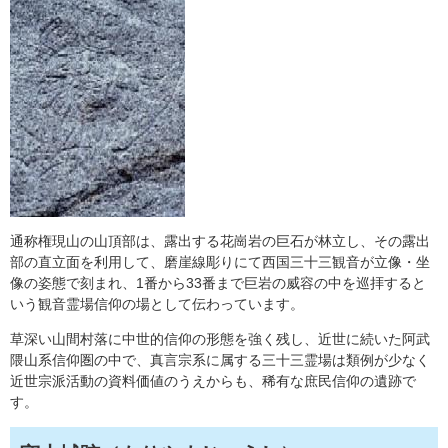
通称権現山の山頂部は、露出する花崗岩の巨石が林立し、その露出
部の直立面を利用して、磨崖線彫りにて西国三十三観音が立像・坐
像の姿態で刻まれ、1番から33番まで巨岩の威容の中を巡拝すると
いう観音霊場信仰の場として伝わっています。
草深い山間村落に中世的信仰の形態を強く残し、近世に続いた阿武
隈山系信仰圏の中で、真言宗系に属する三十三霊場は類例が少なく
近世宗派活動の資料価値のうえからも、稀有な庶民信仰の遺跡で
す。