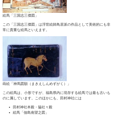
絵馬「三国志三傑図」
この「三国志三傑図」は浮世絵師鳥居派の作品として美術的にも非
常に貴重な絵馬といえます。
蒔絵「神馬図額（まきえしんめずがく）」
この絵馬は、小形ですが、福島県内に現存する絵馬では最も古いも
のに属しています。このほかにも、田村神社には
田村神社本殿・脇社々殿
絵馬「佃島南望之図」