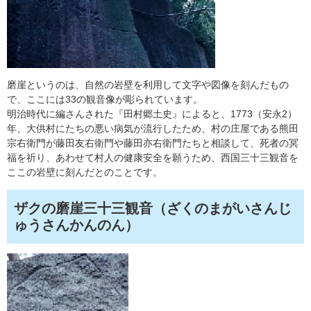
磨崖というのは、自然の岩壁を利用して文字や図像を刻んだもの
で、ここには33の観音像が彫られています。
明治時代に編さんされた『田村郷土史』によると、1773（安永2）
年、大供村にたちの悪い病気が流行したため、村の庄屋である熊田
宗右衛門が藤田友右衛門や藤田亦右衛門たちと相談して、死者の冥
福を祈り、あわせて村人の健康安全を願うため、西国三十三観音を
ここの岩壁に刻んだとのことです。
ザクの磨崖三十三観音（ざくのまがいさんじ
ゅうさんかんのん）