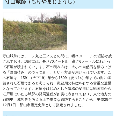
守山城跡（もりやまじょうし）
守山城跡には、二ノ丸と三ノ丸との間に、幅25メートルの堀跡が残
されており、堀跡には、長さ70メートル、高さ6メートルにわたっ
て石垣が積まれています。石の積み方は、大小の自然石を積み上げ
る「野面積み（のづらつみ）」という方法が用いられています。こ
の石垣は、1591（天正19）年から1609（慶長14）年までの間に構
築された石垣であると考えられ、織豊期の特徴を有する貴重な遺構
となっております。石垣をはじめとした遺構の変遷には戦国期から
江戸期にいたる城郭の発展過程が如実に表されており、東北地方の
戦国史、城郭史を考える上で重要な遺跡であることから、平成28年
12月1日、郡山市指定史跡として指定されました。