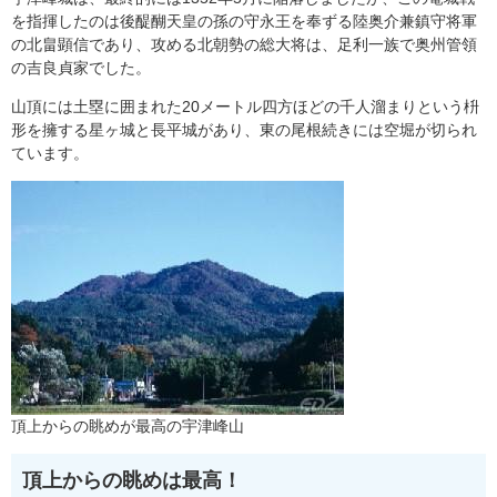
を指揮したのは後醍醐天皇の孫の守永王を奉ずる陸奥介兼鎮守将軍
の北畠顕信であり、攻める北朝勢の総大将は、足利一族で奥州管領
の吉良貞家でした。
山頂には土塁に囲まれた20メートル四方ほどの千人溜まりという枡
形を擁する星ヶ城と長平城があり、東の尾根続きには空堀が切られ
ています。
頂上からの眺めが最高の宇津峰山
頂上からの眺めは最高！