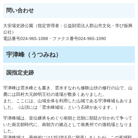
問い合わせ
大安場史跡公園（指定管理者：公益財団法人郡山市文化・学び振興
公社）
電話番号024-965-1088・ファクス番号024-965-1090
宇津峰（うつみね）
国指定史跡
宇津峰は雲水峰とも書き、雲水すなわち修験山伏の修行の山で、山
麓には田村大元帥明王社の道場が数多くありました。
また、ここには、山域全体を利用した山城である宇津峰城もありま
した。（山頂には「雲水峰城址」という石碑があります。）
宇津峰城は、皇位継承をめぐり南朝と北朝に朝廷が分かれて争って
いた南北朝時代に、南朝方の拠点として南奥州での激戦場となりま
した。
宇津峰城は、最終的には1352年5月に陥落しましたが、この篭城戦