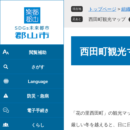
ペ
メ
トップページ
>
組
現在地
ー
ニ
ジ
ュ
西田町観光マップ
足あと
の
ー
先
を
頭
飛
本
で
ば
文
西田町観光
す
し
閲覧補助
。
て
本
さがす
文
へ
Language
防災・急病
電子手続き
「花の里西田町」の観光マ
厳しい冬を越えると、日に
くらし