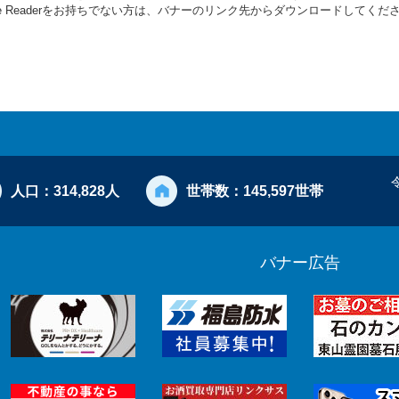
be Readerをお持ちでない方は、バナーのリンク先からダウンロードしてくだ
人口：
314,828人
世帯数：
145,597世帯
バナー広告