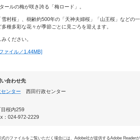
クタールの梅が咲き誇る「梅ロード」。
雪村桜」、樹齢約500年の「天神夫婦桜」「山王桜」などの
ど多種多彩な花々が季節ごとに見ごろを迎えます。
しみください。
ァイル／1.44MB]
問い合わせ先
政センター
西田行政センター
目桜内259
x：024-972-2229
形式のファイルをご覧いただく場合には、Adobe社が提供するAdobe Reade