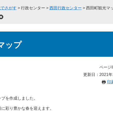
織でさがす
>
行政センター
>
西田行政センター
>
西田町観光マ
マップ
ページI
更新日：2021年
印
ップを作成しました。
日に彩り豊かな春を迎えます。