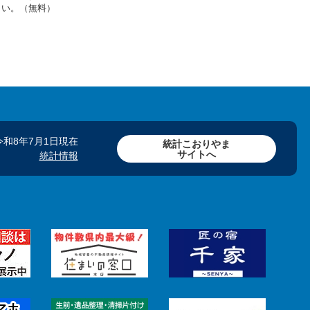
さい。（無料）
令和8年7月1日現在
統計こおりやま
サイトへ
統計情報