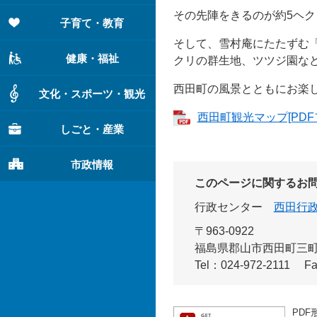
その先陣をきるのが約5ヘ
子育て・教育
そして、雪村庵にたたずむ「
健康・福祉
クリの群生地、ツツジ園な
西田町の風景とともにお楽
文化・スポーツ・観光
西田町観光マップ[PDFフ
しごと・産業
市政情報
このページに関するお
行政センター
西田行
〒963-0922
福島県郡山市西田町三町
Tel：024-972-2111
Fa
PDF