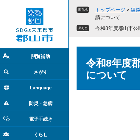
ペ
メ
トップページ
>
組
現在地
ー
ニ
請について
ジ
ュ
の
ー
令和8年度郡山市公
足あと
先
を
頭
飛
で
ば
本
す
し
閲覧補助
文
令和8年度
。
て
本
さがす
について
文
へ
Language
防災・急病
電子手続き
くらし