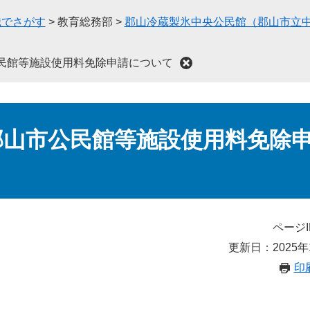
織でさがす
>
教育総務部
>
郡山冷蔵製氷中央公民館（郡山市立
民館等施設使用料免除申請について
郡山市公民館等施設使用料免除
ページI
更新日：2025年
印