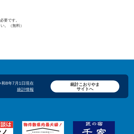
rが必要です。
さい。（無料）
令和8年7月1日現在
統計こおりやま
サイトへ
統計情報