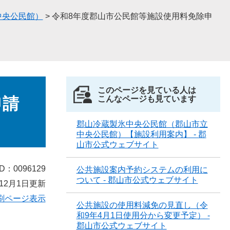
中央公民館）
>
令和8年度郡山市公民館等施設使用料免除申
このページを見ている人は
申請
こんなページも見ています
郡山冷蔵製氷中央公民館（郡山市立
中央公民館）【施設利用案内】 - 郡
山市公式ウェブサイト
D：0096129
公共施設案内予約システムの利用に
ついて - 郡山市公式ウェブサイト
12月1日更新
刷ページ表示
公共施設の使用料減免の見直し（令
和9年4月1日使用分から変更予定） -
郡山市公式ウェブサイト