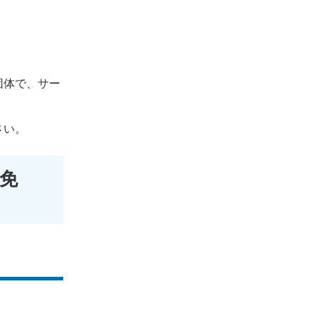
団体で、サー
さい。
免