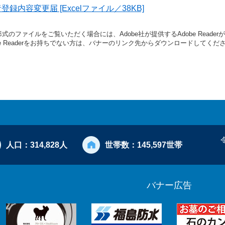
内容変更届 [Excelファイル／38KB]
形式のファイルをご覧いただく場合には、Adobe社が提供するAdobe Reade
be Readerをお持ちでない方は、バナーのリンク先からダウンロードしてくだ
人口：
314,828人
世帯数：
145,597世帯
バナー広告