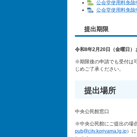
公会堂使用料免除申請
公会堂使用料免除申請
提出期限
令和8年2月20日（金曜日）
※期限後の申請でも受付は可
じめご了承ください。
提出場所
中央公民館窓口
※中央公民館にご提出の場合、
pub@city.koriyama.lg.jp
）に