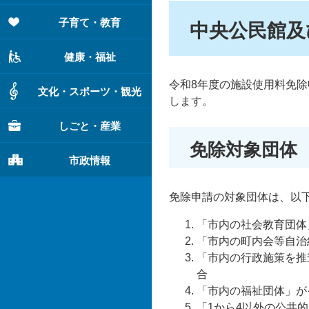
子育て・教育
中央公民館及
健康・福祉
令和8年度の施設使用料免
文化・スポーツ・観光
します。
しごと・産業
免除対象団体
市政情報
免除申請の対象団体は、以
「市内の社会教育団体
「市内の町内会等自治
「市内の行政施策を推
合
「市内の福祉団体」が
「1から4以外の公共