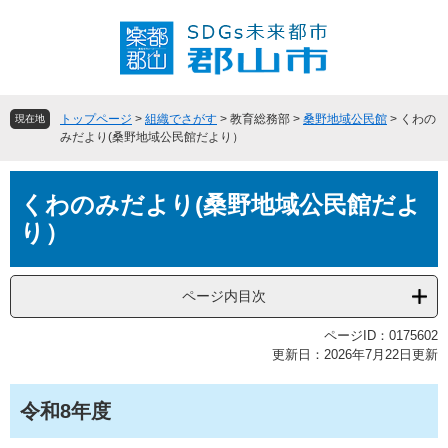
ペ
メ
ー
ニ
ジ
ュ
の
ー
先
を
頭
飛
トップページ
>
組織でさがす
>
教育総務部
>
桑野地域公民館
>
くわの
現在地
で
ば
みだより(桑野地域公民館だより）
す
し
。
て
本
本
くわのみだより(桑野地域公民館だよ
文
文
り）
へ
ページ内目次
ページID：0175602
更新日：2026年7月22日更新
令和8年度