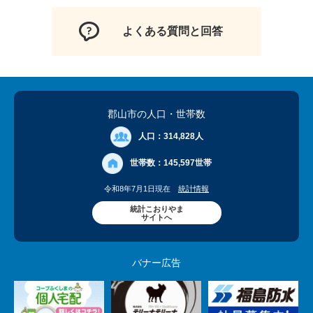
よくある質問と回答
郡山市の人口
・世帯数
人口：
314,828人
世帯数：
145,597世帯
令和8年7月1日現在
統計情報
統計こおりやま
サイトへ
バナー広告