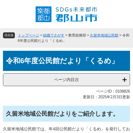
ペ
メ
ー
ニ
ジ
ュ
の
ー
先
を
頭
飛
トップページ
>
組織でさがす
>
教育総務部
>
久留米地域公民館
>
令和
現在地
で
ば
6年度公民館だより「くるめ」
す
し
。
て
本
本
令和6年度公民館だより「くるめ」
文
文
へ
ページ内目次
ページID：0108826
更新日：2025年2月3日更新
久留米地域公民館だよりをご紹介します。
久留米地域公民館では、年4回公民館だより「くるめ」を発行してお