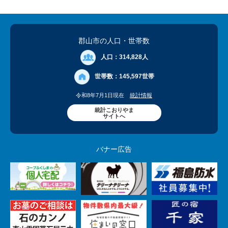
郡山市の人口
・世帯数
人口：
314,828人
世帯数：
145,597世帯
令和8年7月1日現在
統計情報
統計こおりやま
サイトへ
バナー広告