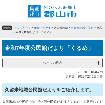
ペ
メ
ー
ニ
ジ
ュ
の
ー
先
を
頭
飛
トップページ
>
組織でさがす
>
教育総務部
>
久留米地域公民館
>
令和
現在地
で
ば
7年度公民館だより「くるめ」
す
し
。
て
本
本
令和7年度公民館だより「くるめ」
文
文
へ
ページ内目次
ページID：0146779
更新日：2026年2月2日更新
久留米地域公民館だよりをご紹介します。
久留米地域公民館では、年4回公民館だより「くるめ」を発行してお