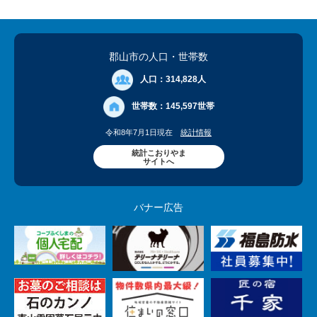
郡山市の人口
・世帯数
人口：
314,828人
世帯数：
145,597世帯
令和8年7月1日現在
統計情報
統計こおりやま
サイトへ
バナー広告