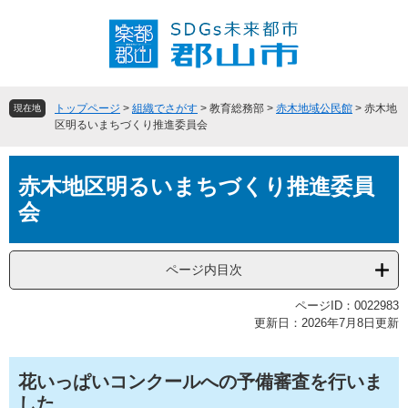
ペ
メ
ー
ニ
ジ
ュ
の
ー
先
を
頭
飛
トップページ
>
組織でさがす
>
教育総務部
>
赤木地域公民館
>
赤木地
現在地
で
ば
区明るいまちづくり推進委員会
す
し
。
て
本
本
赤木地区明るいまちづくり推進委員
文
文
会
へ
ページ内目次
ページID：0022983
更新日：2026年7月8日更新
花いっぱいコンクールへの予備審査を行いま
した