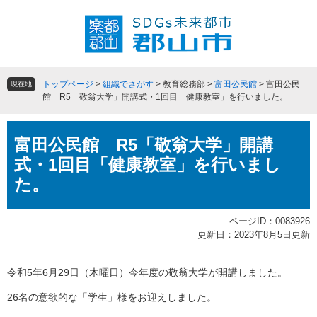
ペ
メ
ー
ニ
ジ
ュ
の
ー
先
を
頭
飛
トップページ
>
組織でさがす
>
教育総務部
>
富田公民館
>
富田公民
現在地
で
ば
館 R5「敬翁大学」開講式・1回目「健康教室」を行いました。
す
し
。
て
本
本
富田公民館 R5「敬翁大学」開講
文
文
式・1回目「健康教室」を行いまし
へ
た。
ページID：0083926
更新日：2023年8月5日更新
令和5年6月29日（木曜日）今年度の敬翁大学が開講しました。
26名の意欲的な「学生」様をお迎えしました。