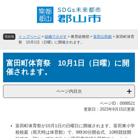
ペ
メ
ー
ニ
ジ
ュ
の
ー
先
を
頭
飛
トップページ
>
組織でさがす
>
教育総務部
>
富田公民館
>
富田町体育
現在地
で
ば
祭 10月1日（日曜）に開催されます。
す
し
。
て
本
本
富田町体育祭 10月1日（日曜）に開
文
文
催されます。
へ
ページ内目次
ページID：0088521
更新日：2023年9月15日更新
富田町体育祭が10月1日の日曜日に開催されます。富田東小学
校校庭（雨天時は体育館）で、9時30分開会式、10時競技開