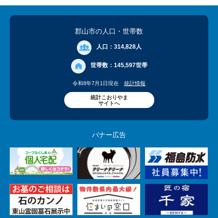
郡山市の人口
・世帯数
人口：
314,828人
世帯数：
145,597世帯
令和8年7月1日現在
統計情報
統計こおりやま
サイトへ
バナー広告