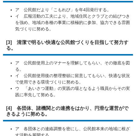
ア 公民館だより「こもれび」を年4回発行する。
イ 広報活動の工夫により、地域住民とクラブとの結びつき
を強め、地域の各種の事業に積極的に参加、協力できる雰囲
気づくりに努める。
[3] 清潔で明るい快適な公民館づくりを目指して努力す
る。
ア 公民館使用上のマナーを理解してもらい、その徹底を図
る。
イ 公民館使用後の整理整頓に留意してもらい、快適な状況
で使用できる環境づくりに努める。
ウ 「あいさつ運動」の実践の場となるよう職員からその実
践に率先して努める。
[4] 各団体、諸機関との連携をはかり、円滑な運営がで
きるように努める。
ア 各団体との連絡調整を密にし、公民館本来の地域に根ざ
す活動を展開する。