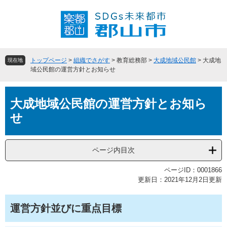
ペ
メ
ー
ニ
ジ
ュ
の
ー
先
を
頭
飛
トップページ
>
組織でさがす
>
教育総務部
>
大成地域公民館
>
大成地
現在地
で
ば
域公民館の運営方針とお知らせ
す
し
。
て
本
本
大成地域公民館の運営方針とお知ら
文
文
せ
へ
ページ内目次
ページID：0001866
更新日：2021年12月2日更新
運営方針並びに重点目標