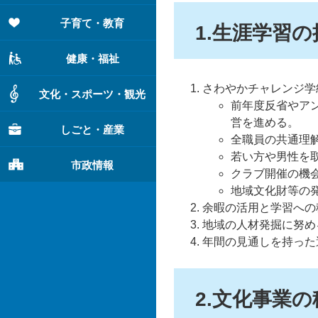
子育て・教育
1.生涯学習の
健康・福祉
さわやかチャレンジ学
文化・スポーツ・観光
前年度反省やア
営を進める。
しごと・産業
全職員の共通理
若い方や男性を
市政情報
クラブ開催の機
地域文化財等の
余暇の活用と学習への
地域の人材発掘に努め
年間の見通しを持った
2.文化事業