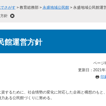
織でさがす
>
教育総務部
>
永盛地域公民館
>
永盛地域公民館運
営方針
民館運営方針
ページI
更新日：2021年
印
に資するために、社会情勢の変化に対応した企画と構想のもと
魅力ある公民館づくりに努める。