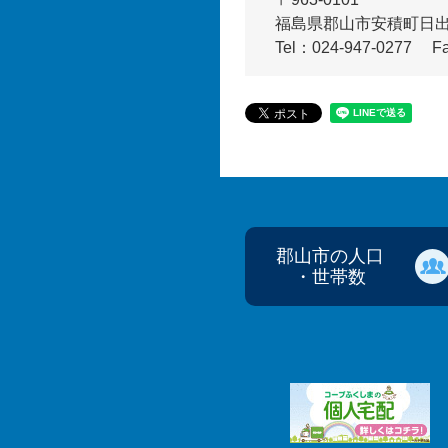
福島県郡山市安積町日出山
Tel：024-947-0277
F
郡山市の人口
・世帯数