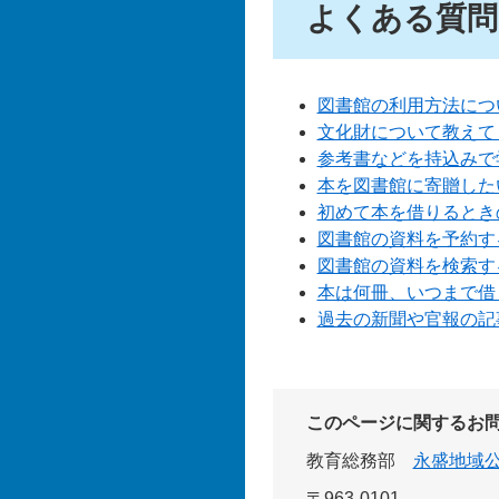
よくある質問
図書館の利用方法につ
文化財について教えて
参考書などを持込みで
本を図書館に寄贈した
初めて本を借りるとき
図書館の資料を予約す
図書館の資料を検索す
本は何冊、いつまで借
過去の新聞や官報の記
このページに関するお
教育総務部
永盛地域
〒963-0101