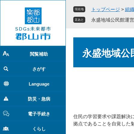
ペ
メ
トップページ
>
組
現在地
ー
ニ
ジ
ュ
永盛地域公民館運
足あと
の
ー
先
を
頭
飛
本
で
ば
文
永盛地域公
す
し
閲覧補助
。
て
本
さがす
文
へ
Language
防災・急病
電子手続き
住民の学習要求や課題解決
拠点であることを自覚した
くらし