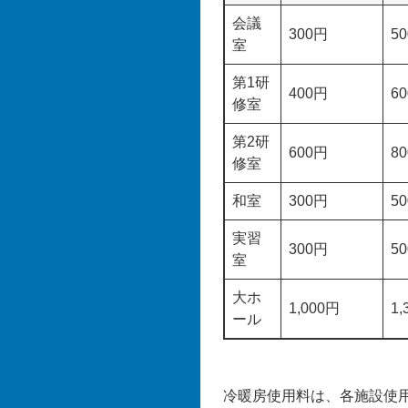
会議
300円
5
室
第1研
400円
6
修室
第2研
600円
8
修室
和室
300円
5
実習
300円
5
室
大ホ
1,000円
1,
ール
冷暖房使用料は、各施設使用