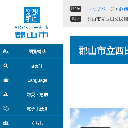
ペ
メ
トップページ
>
組
現在地
ー
ニ
ジ
ュ
郡山市立西田公民
足あと
の
ー
先
を
頭
飛
本
で
ば
文
郡山市立西
す
し
閲覧補助
。
て
本
さがす
文
へ
Language
防災・急病
電子手続き
くらし