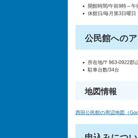
開館時間/午前9時～午
休館日/毎月第3日曜日
公民館へのア
所在地/〒963-092
駐車台数/34台
地図情報
西田公民館の周辺地図（Goo
申込みについ