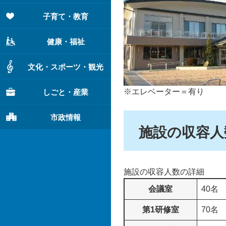
子育て・教育
健康・福祉
文化・スポーツ・観光
※エレベーター＝有り
しごと・産業
市政情報
施設の収容人
施設の収容人数の詳細
会議室
40名
第1研修室
70名