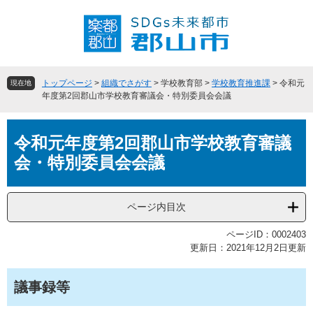
ペ
メ
ー
ニ
ジ
ュ
の
ー
先
を
頭
飛
トップページ
>
組織でさがす
>
学校教育部
>
学校教育推進課
>
令和元
現在地
で
ば
年度第2回郡山市学校教育審議会・特別委員会会議
す
し
。
て
本
本
令和元年度第2回郡山市学校教育審議
文
文
会・特別委員会会議
へ
ページ内目次
ページID：0002403
更新日：2021年12月2日更新
議事録等