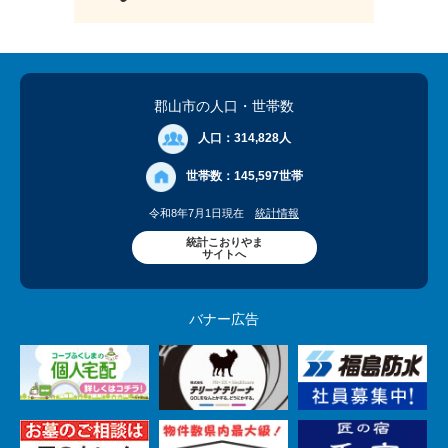
郡山市の人口
・世帯数
人口：
314,828人
世帯数：
145,597世帯
令和8年7月1日現在
統計情報
統計こおりやま
サイトへ
バナー広告