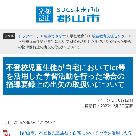
ペ
メ
ー
ニ
ジ
ュ
の
ー
先
を
頭
飛
トップページ
>
組織でさがす
>
学校教育部
>
総合教育支援センター
>
現在地
で
ば
不登校児童生徒が自宅においてIct等を活用した学習活動を行った場合
の指導要録上の出欠の取扱いについて
す
し
。
て
本
本
不登校児童生徒が自宅においてIct等
文
文
へ
を活用した学習活動を行った場合の
指導要録上の出欠の取扱いについて
ページID：0171244
更新日：2026年2月3日更新
（1）本市の取扱いについて
【郡山市】不登校児童生徒が自宅においてIct等を活用した学