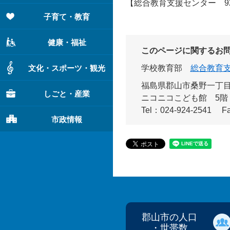
【総合教育支援センター 924
子育て・教育
健康・福祉
このページに関するお
文化・スポーツ・観光
学校教育部
総合教育
福島県郡山市桑野一丁目
しごと・産業
ニコニコこども館 5階
Tel：024-924-2541
F
市政情報
郡山市の人口
・世帯数