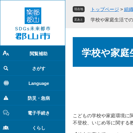
ペ
メ
トップページ
>
組
現在地
ー
ニ
ジ
ュ
学校や家庭生活で
足あと
の
ー
先
を
頭
飛
本
で
ば
文
学校や家庭
す
し
閲覧補助
。
て
本
さがす
文
へ
Language
防災・急病
電子手続き
こどもの学校や家庭環境に
不登校、いじめ等に関する
くらし