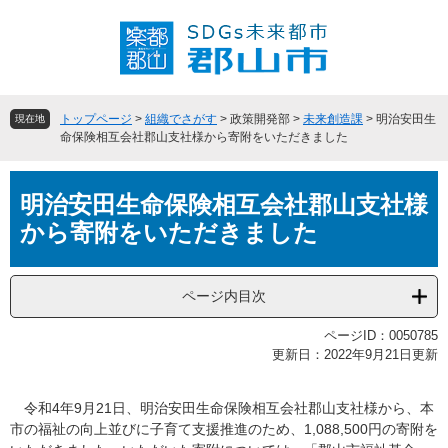
ペ
メ
ー
ニ
ジ
ュ
の
ー
先
を
頭
飛
トップページ
>
組織でさがす
>
政策開発部
>
未来創造課
>
明治安田生
現在地
で
ば
命保険相互会社郡山支社様から寄附をいただきました
す
し
。
て
本
本
明治安田生命保険相互会社郡山支社様
文
文
から寄附をいただきました
へ
ページ内目次
ページID：0050785
更新日：2022年9月21日更新
令和4年9月21日、明治安田生命保険相互会社郡山支社様から、本
市の福祉の向上並びに子育て支援推進のため、1,088,500円の寄附を