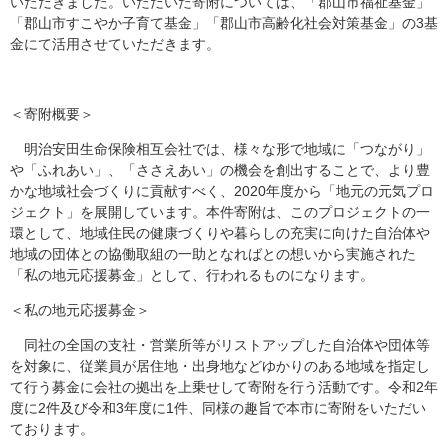
いただきました。いただいた寄附については、「郡山市福祉基金」
「郡山市すこやか子育て基金」「郡山市高齢化社会対策基金」の3基
金にて活用させていただきます。
＜寄附概要＞
明治安田生命保険相互会社では、様々な形で地域に「つながり」
や「ふれあい」、「ささえあい」の機会を創出することで、より豊
かな地域社会づくりに貢献すべく、2020年度から「地元の元気プロ
ジェクト」を展開しています。本件寄附は、このプロジェクトの一
環として、地域住民の健康づくりや暮らしの充実に向けた自治体や
地域の団体との協働取組の一助となればとの想いから実施された
「私の地元応援募金」として、行われるものになります。
＜私の地元応援募金＞
同社の全国の支社・営業所等がリストアップした自治体や団体等
を対象に、従業員が居住地・出身地などゆかりのある地域を指定し
て行う募金に会社の拠出を上乗せして寄附を行う活動です。令和2年
度に2件及び令和3年度に1件、同様の趣旨で本市に寄附をいただい
ております。