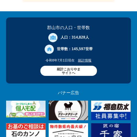
郡山市の人口
・世帯数
人口：
314,828人
世帯数：
145,597世帯
令和8年7月1日現在
統計情報
統計こおりやま
サイトへ
バナー広告