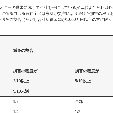
童と同一の世帯に属して生計を一にしている父母およびそれ以外
）に係る自己所有住宅又は家財が災害により受けた損害の程度お
減免の割合（ただし合計所得金額が1,000万円以下の方に限り
減免の割合
損害の程度が
損害の程度が
3/10以上
5/10以上
5/10未満
1/2
全部
1/4
1/2