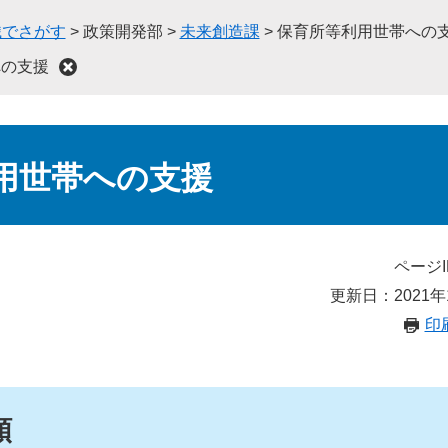
織でさがす
>
政策開発部
>
未来創造課
>
保育所等利用世帯への
への支援
用世帯への支援
ページI
更新日：2021年
印
類