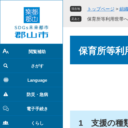
ペ
メ
トップページ
>
組
現在地
ー
ニ
ジ
ュ
保育所等利用世帯
足あと
の
ー
先
を
頭
飛
本
で
ば
文
保育所等利
す
し
閲覧補助
。
て
本
さがす
文
へ
Language
防災・急病
電子手続き
1 支援の種
くらし