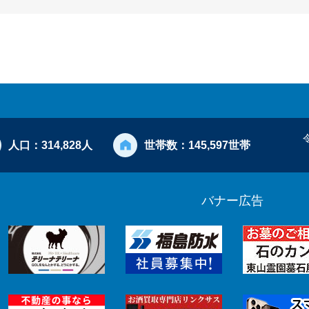
人口：
314,828人
世帯数：
145,597世帯
バナー広告