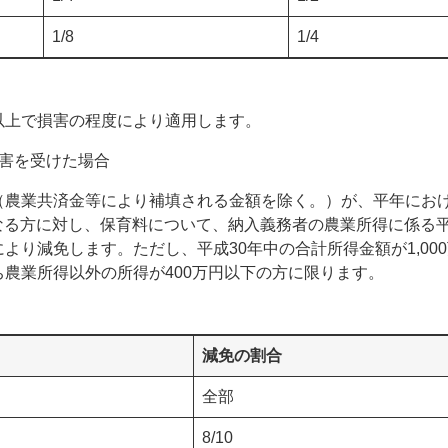
1/8
1/4
以上で損害の程度により適用します。
害を受けた場合
（農業共済金等により補填される金額を除く。）が、平年にお
となる方に対し、保育料について、納入義務者の農業所得に係る平
より減免します。ただし、平成30年中の合計所得金額が1,00
農業所得以外の所得が400万円以下の方に限ります。
減免の割合
全部
8/10