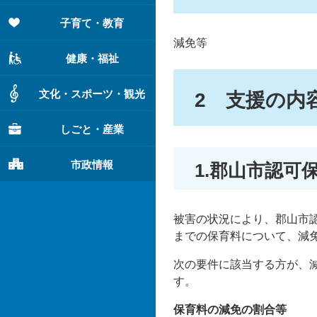
子育て・教育
減免等
健康・福祉
文化・スポーツ・観光
2 支援の内
しごと・産業
市政情報
1.郡山市認
被害の状況により、郡山市認
までの保育料について、減
次の要件に該当する方が、
す。
保育料の減免の割合等