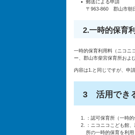
郵送による申請
〒963-860 郡山市
2.一時的保育
一時的保育利用料（ニコニ
ー、郡山市柴宮保育所およ
内容は1.と同じですが、申
3 活用でき
：認可保育所（一時的
：ニコニコこども館、
所の一時的保育を利用