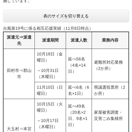
施しています。
表のサイズを切り替える
台風第19号に係る相互応援実績（11月8日時点）
派遣元⇒派遣
派遣期間
派遣人数
業務内容
先
10月18日（金
延べ56名
曜日）
避難所対応業務
（4名×14
（2か所）
田村市⇒郡山
～10月31日
日）
市
（木曜日）
11月10日（日
延べ6名（6
県議選投票所（2
曜日）
名×1日）
か所）
10月15日（火
延べ49名
曜日）
（20名×2
家屋被害調査・
日、9名×1
災害ごみ集積所
～10月17日
日）
（木曜日）
大玉村⇒本宮