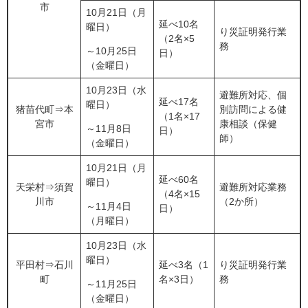
市
10月21日（月
延べ10名
曜日）
り災証明発行業
（2名×5
務
～10月25日
日）
（金曜日）
10月23日（水
避難所対応、個
延べ17名
曜日）
猪苗代町⇒本
別訪問による健
（1名×17
宮市
康相談（保健
～11月8日
日）
師）
（金曜日）
10月21日（月
延べ60名
曜日）
天栄村⇒須賀
避難所対応業務
（4名×15
川市
（2か所）
～11月4日
日）
（月曜日）
10月23日（水
曜日）
平田村⇒石川
延べ3名（1
り災証明発行業
町
名×3日）
務
～11月25日
（金曜日）