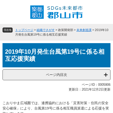
ペ
メ
ー
ニ
ジ
ュ
の
ー
先
を
頭
飛
トップページ
>
組織でさがす
>
政策開発部
>
未来創造課
>
2019年10
現在地
で
ば
月発生台風第19号に係る相互応援実績
す
し
。
て
本
本
2019年10月発生台風第19号に係る相
文
文
互応援実績
へ
ページ内目次
ページID：0005906
更新日：2021年12月2日更新
こおりやま広域圏では、連携協約における「災害対策・住民の安全
安心確保」により、台風第19号に係る相互職員派遣による応援を実