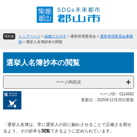
ペ
メ
ー
ニ
ジ
ュ
の
ー
先
を
頭
飛
トップページ
>
組織でさがす
>
選挙管理委員会
>
選挙管理委員会事務
現在地
で
ば
局
>
選挙人名簿抄本の閲覧
す
し
。
て
本
本
選挙人名簿抄本の閲覧
文
文
へ
ページ内目次
ページID：0114582
更新日：2025年12月25日更新
・選挙人名簿は、常に選挙人の目に触れさせることで正確さを期せ
るよう、その抄本を
閲覧
できるように定められています。