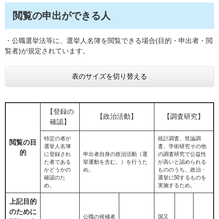
閲覧の申出ができる人
・公職選挙法等に、選挙人名簿を閲覧できる場合(目的・申出者・閲
覧者)が規定されています。
表のサイズを切り替える
【登録の
【政治活動】
【調査研究】
確認】
特定の者が
統計調査、世論調
閲覧の目
選挙人名簿
査、学術研究その他
的
に登録され
申出者自身の政治活動（選
の調査研究で公益性
た者である
挙運動を含む。）を行うた
が高いと認められる
かどうかの
め。
もののうち、政治・
確認のた
選挙に関するものを
め。
実施するため。
上記目的
のために
公職の候補者
国又