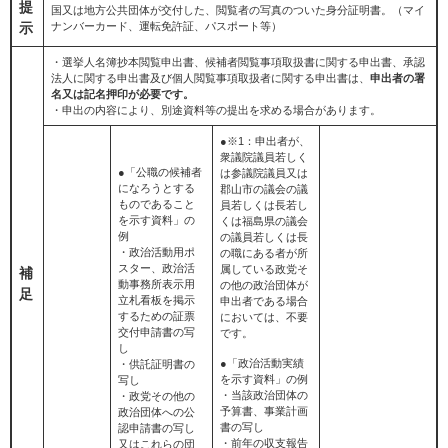
提
国又は地方公共団体が交付した、閲覧者の写真のついた身分証明書。（マイ
示
ナンバーカード、運転免許証、パスポート等）
・選挙人名簿抄本閲覧申出書、候補者閲覧事項取扱書に関する申出書、承認
法人に関する申出書及び個人閲覧事項取扱者に関する申出書は、
申出者の署
名又は記名押印が必要です。
・申出の内容により、別途資料等の提出を求める場合があります。
●※1：申出者が、
衆議院議員若しく
●「公職の候補者
は参議院議員又は
になろうとする
郡山市の議会の議
ものであること
員若しくは長若し
を示す資料」の
くは福島県の議会
例
の議員若しくは長
・政治活動用ポ
の職にある者が所
スター、政治活
属している政党そ
補
動事務所表示用
の他の政治団体が
足
立札看板を掲示
申出者である場合
するための証票
においては、不要
交付申請書の写
です。
し
●「政治活動実績
・供託証明書の
を示す資料」の例
写し
・当該政治団体の
・政党その他の
予算書、事業計画
政治団体への公
書の写し
認申請書の写し
・前年の収支報告
又はこれらの団