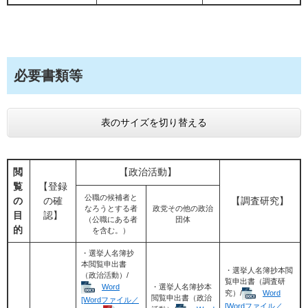
必要書類等
表のサイズを切り替える
閲
【政治活動】
覧
【登録
公職の候補者と
の
の確
【調査研究】
なろうとする者
政党その他の政治
目
認】
（公職にある者
団体
的
を含む。）
・選挙人名簿抄
本閲覧申出書
・選挙人名簿抄本閲
（政治活動）/
覧申出書（調査研
Word
・選挙人名簿抄本
究）/
Word
閲覧申出書（政治
[Wordファイル／
[Wordファイル／