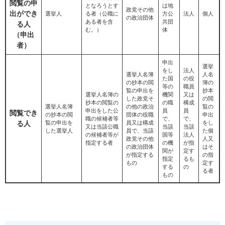
閲覧の申
となろうとす
は地
政党その他
出ができ
選挙人
る者（公職に
方公
法人
個人
の政治団体
ある者を含
共団
る人
む。）
体
（申出
者）
申出
選挙
をし
法人
選挙人名簿
人名
た国
の役
の抄本の閲
簿の
等の
職員
覧の申出を
抄本
選挙人名簿の
機関
又は
した政党そ
の閲
抄本の閲覧の
の職
構成
選挙人名簿
の他の政治
覧の
申出をした公
員
員
閲覧でき
の抄本の閲
団体の役職
申出
職の候補者等
で、
で、
る人
覧の申出を
員又は構成
をし
又は当該公職
当該
当該
した選挙人
員で、当該
た個
の候補者等が
国等
法人
政党その他
人又
指定する者
の機
が指
の政治団体
はそ
関が
定す
が指定する
の指
指定
るも
もの
定す
する
の
る者
もの