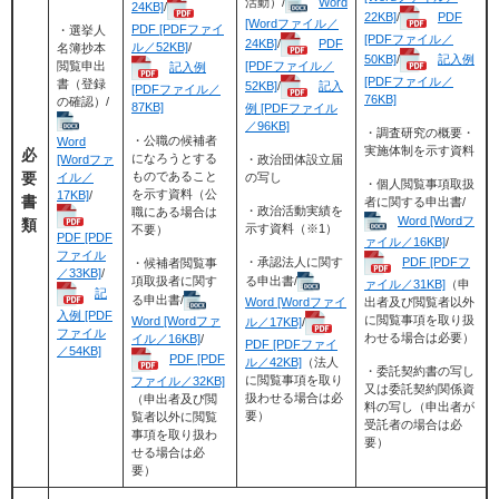
活動）/
Word
24KB]
/
22KB]
/
PDF
[Wordファイル／
PDF [PDFファイ
・選挙人
[PDFファイル／
24KB]
/
PDF
ル／52KB]
/
名簿抄本
50KB]
/
記入例
閲覧申出
[PDFファイル／
記入例
[PDFファイル／
書（登録
52KB]
/
記入
[PDFファイル／
76KB]
の確認）/
87KB]
例 [PDFファイル
／96KB]
・調査研究の概要・
・公職の候補者
Word
実施体制を示す資料
必
になろうとする
[Wordファ
・政治団体設立届
要
ものであること
イル／
の写し
・個人閲覧事項取扱
を示す資料（公
17KB]
/
書
者に関する申出書/
・政治活動実績を
職にある場合は
Word [Wordフ
類
示す資料（※1）
不要）
PDF [PDF
ァイル／16KB]
/
ファイル
PDF [PDFフ
・承認法人に関す
・候補者閲覧事
／33KB]
/
る申出書/
項取扱者に関す
ァイル／31KB]
（申
記
る申出書/
Word [Wordファイ
出者及び閲覧者以外
入例 [PDF
に閲覧事項を取り扱
Word [Wordファ
ル／17KB]
/
ファイル
わせる場合は必要）
イル／16KB]
/
PDF [PDFファイ
／54KB]
PDF [PDF
ル／42KB]
（法人
・委託契約書の写し
に閲覧事項を取り
ファイル／32KB]
又は委託契約関係資
扱わせる場合は必
（申出者及び閲
料の写し（申出者が
要）
覧者以外に閲覧
受託者の場合は必
事項を取り扱わ
要）
せる場合は必
要）