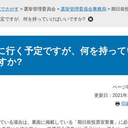
織でさがす
>
選挙管理委員会
>
選挙管理委員会事務局
>
期日前
定ですが、何を持っていけばいいですか?
に行く予定ですが、何を持って
すか?
ページI
更新日：2021年
印
いている場合は、裏面に掲載している「期日前投票宣誓書」に