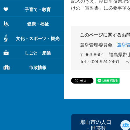
記入のうえ、期日前投票所
けの「宣誓書」に必要事項
子育て・教育
健康・福祉
このページに関するお
文化・スポーツ・観光
選挙管理委員会
選挙
しごと・産業
〒963-8601
福島県郡山
Tel：024-924-2461
F
市政情報
郡山市の人口
・世帯数