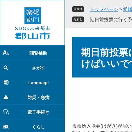
ペ
メ
トップページ
>
組
現在地
ー
ニ
ジ
ュ
期日前投票に行く予
足あと
の
ー
先
を
頭
飛
本
で
ば
文
期日前投票
す
し
閲覧補助
。
て
けばいいで
本
さがす
文
へ
Language
防災・急病
電子手続き
投票所入場券(はがき)が届
くらし