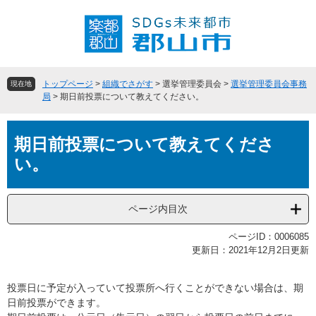
ペ
メ
ー
ニ
ジ
ュ
の
ー
先
を
頭
飛
トップページ
>
組織でさがす
>
選挙管理委員会
>
選挙管理委員会事務
現在地
で
ば
局
>
期日前投票について教えてください。
す
し
。
て
本
本
期日前投票について教えてくださ
文
文
い。
へ
ページ内目次
ページID：0006085
更新日：2021年12月2日更新
投票日に予定が入っていて投票所へ行くことができない場合は、期
日前投票ができます。