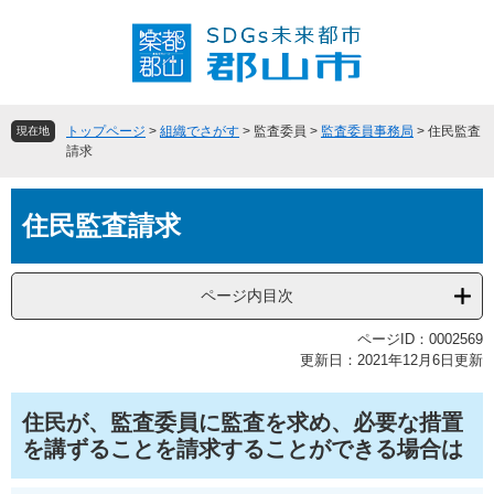
ペ
メ
ー
ニ
ジ
ュ
の
ー
先
を
頭
飛
トップページ
>
組織でさがす
>
監査委員
>
監査委員事務局
>
住民監査
現在地
で
ば
請求
す
し
。
て
本
本
住民監査請求
文
文
へ
ページ内目次
ページID：0002569
更新日：2021年12月6日更新
住民が、監査委員に監査を求め、必要な措置
を講ずることを請求することができる場合は