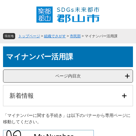
ペ
メ
ー
ニ
ジ
ュ
の
ー
先
を
頭
飛
トップページ
>
組織でさがす
>
市民部
>
マイナンバー活用課
現在地
で
ば
す
し
本
。
て
マイナンバー活用課
文
本
文
へ
ページ内目次
新着情報
「マイナンバーに関する手続き」は以下のバナーから専用ページに
移動してください。