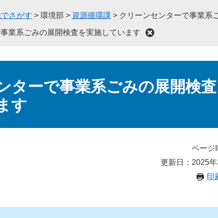
織でさがす
>
環境部
>
資源循環課
>
クリーンセンターで事業系
で事業系ごみの展開検査を実施しています
ンターで事業系ごみの展開検査
ます
ページI
更新日：2025年
印