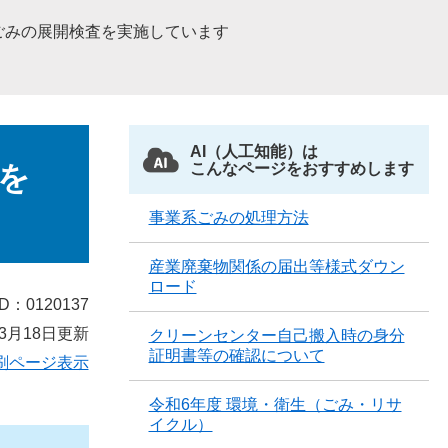
ごみの展開検査を実施しています
AI（人工知能）は
を
こんなページをおすすめします
事業系ごみの処理方法
産業廃棄物関係の届出等様式ダウン
ロード
D：0120137
3月18日更新
クリーンセンター自己搬入時の身分
証明書等の確認について
刷ページ表示
令和6年度 環境・衛生（ごみ・リサ
イクル）