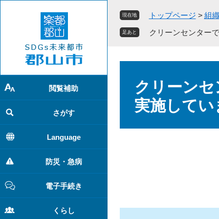
ペ
メ
トップページ
>
組
現在地
ー
ニ
ジ
ュ
クリーンセンター
足あと
の
ー
先
を
頭
飛
本
で
ば
文
クリーンセ
す
し
閲覧補助
。
て
実施してい
本
さがす
文
へ
Language
防災・急病
電子手続き
くらし