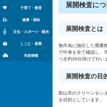
展開検査につ
子育て・教育
健康・福祉
展開検査とは
文化・スポーツ・観光
しごと・産業
無作為に抽出した廃棄
で中身を全て確認し、
市政情報
つき約30分掛けて行い
展開検査の目
郡山市のクリーンセン
を目的としています。