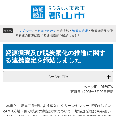
ペ
メ
ー
ニ
ジ
ュ
の
ー
先
を
頭
飛
トップページ
>
組織でさがす
>
環境部
>
資源循環課
>
資源循環及び脱
現在地
で
ば
炭素化の推進に関する連携協定を締結しました
す
し
。
て
本
本
資源循環及び脱炭素化の推進に関す
文
文
る連携協定を締結しました
へ
ページ内目次
ページID：0159794
更新日：2025年8月20日更新
本市と川崎重工業様により富久山クリーンセンターで実施してい
るCO
分離・回収技術の実証試験について、地域企業様にも参画い
2