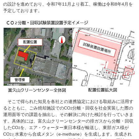
の設計を進めており、令和7年11月より着工、稼働は令和8年4月を
予定しております。
そこで得られた知見を各社との連携協定における取組みに活用す
るとともに、ごみ焼却施設でのCO
分離・回収を社会実装した際の
2
運用面等での課題を抽出し、その解決に向けた検討を行っていきま
す。具体的には、富久山クリーンセンターの排ガスから分離・回収
したCO
を、エア・ウォーター東日本様が輸送し、東部ガス様が
2
CO
水素から合成メタン（e-methane）を生成します。生成され
2​と