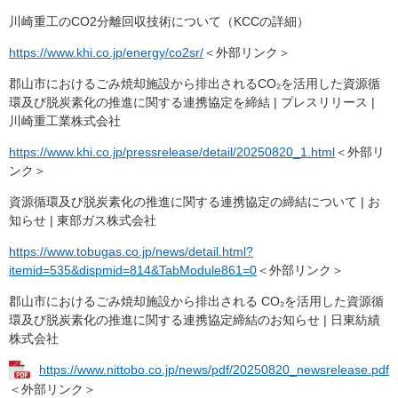
川崎重工のCO2分離回収技術について（KCCの詳細）
https://www.khi.co.jp/energy/co2sr/
＜外部リンク＞
郡山市におけるごみ焼却施設から排出されるCO
₂
を活用した資源循
環及び脱炭素化の推進に関する連携協定を締結 | プレスリリース |
川崎重工業株式会社
https://www.khi.co.jp/pressrelease/detail/20250820_1.html
＜外部リ
ンク＞
資源循環及び脱炭素化の推進に関する連携協定の締結について | お
知らせ | 東部ガス株式会社
https://www.tobugas.co.jp/news/detail.html?
itemid=535&dispmid=814&TabModule861=0
＜外部リンク＞
郡山市におけるごみ焼却施設から排出される CO₂を活用した資源循
環及び脱炭素化の推進に関する連携協定締結のお知らせ | 日東紡績
株式会社
https://www.nittobo.co.jp/news/pdf/20250820_newsrelease.pdf
＜外部リンク＞