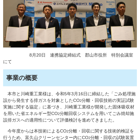
8月20日 連携協定締結式 郡山市役所 特別会議室
にて
事業の概要
本市と川崎重工業様は、令和5年3月16日に締結した「ごみ処理施
設から発生する排ガスを対象としたCO
分離・回収技術の実証試験
2
実施に関する協定」に基づき、川崎重工業様が開発した固体吸収材
を用いた省エネルギー型CO
分離回収システムを用いてごみ焼却施
2
設排ガスへの適用性について評価検討を進めてきました。
今年度からは本技術によるCO
分離・回収に関する技術的検証を
2
行うため、富久山クリーンセンター内にCO
分離・回収の試験装置
2