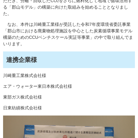
ただき、分離・回収したCO
をさらに燃料化して地域で循環活用す
2
る「郡山モデル」の構築に向けた取組みを始めることとなりまし
た。
なお、本件は川崎重工業様が受託した令和7年度環境省委託事業
「郡山市における廃棄物処理施設を中心とした炭素循環事業モデル
構築のためのCCUベンチスケール実証等事業」の中で取り組んでま
いります。
連携企業様
川崎重工業株式会社様
エア・ウォーター東日本株式会社様
東部ガス株式会社様
日東紡績株式会社様