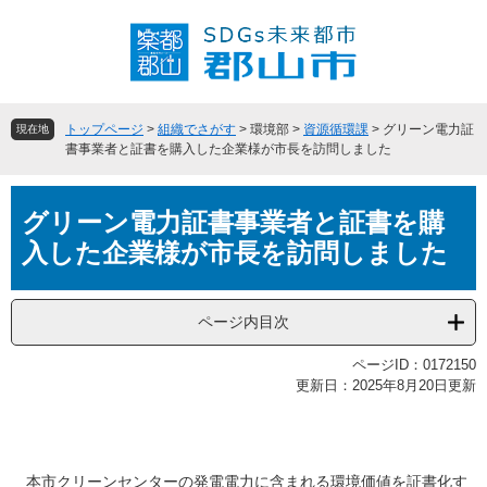
ペ
メ
ー
ニ
ジ
ュ
の
ー
先
を
頭
飛
トップページ
>
組織でさがす
>
環境部
>
資源循環課
>
グリーン電力証
現在地
で
ば
書事業者と証書を購入した企業様が市長を訪問しました
す
し
。
て
本
本
グリーン電力証書事業者と証書を購
文
文
入した企業様が市長を訪問しました
へ
ページ内目次
ページID：0172150
更新日：2025年8月20日更新
本市クリーンセンターの発電電力に含まれる環境価値を証書化す