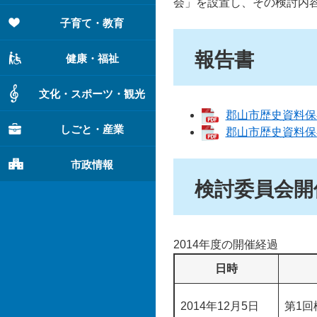
会」を設置し、その検討内
子育て・教育
報告書
健康・福祉
文化・スポーツ・観光
郡山市歴史資料保存
しごと・産業
郡山市歴史資料保存
市政情報
検討委員会開
2014年度の開催経過
日時
2014年12月5日
第1回