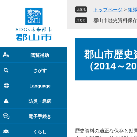
ペ
メ
トップページ
>
組
現在地
ー
ニ
ジ
ュ
郡山市歴史資料保存整
足あと
の
ー
先
を
頭
飛
本
で
ば
文
郡山市歴史
す
し
閲覧補助
。
て
（2014～2
本
さがす
文
へ
Language
防災・急病
電子手続き
歴史資料の適正な保存と効
くらし