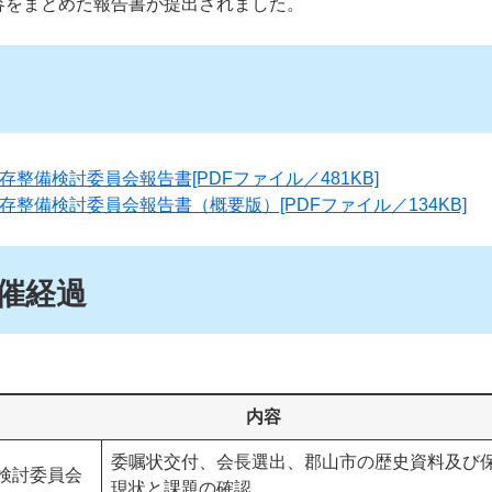
容をまとめた報告書が提出されました。
整備検討委員会報告書[PDFファイル／481KB]
整備検討委員会報告書（概要版）[PDFファイル／134KB]
催経過
内容
委嘱状交付、会長選出、郡山市の歴史資料及び
検討委員会
現状と課題の確認