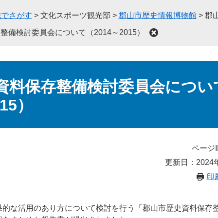
織でさがす
>
文化スポーツ観光部
>
郡山市歴史情報博物館
>
郡
備検討委員会について（2014～2015）
資料保存整備検討委員会につい
015）
ページI
更新日：2024
印
果的な活用のあり方について検討を行う「郡山市歴史資料保存