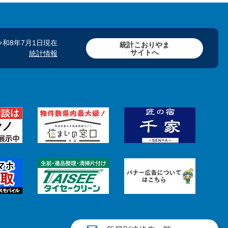
令和8年7月1日現在
統計こおりやま
サイトへ
統計情報