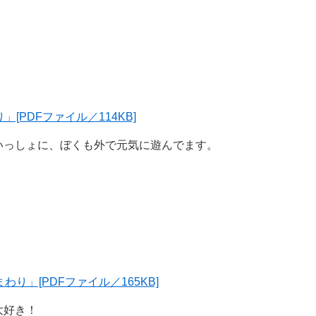
[PDFファイル／114KB]
いっしょに、ぼくも外で元気に遊んでます。
り」[PDFファイル／165KB]
大好き！