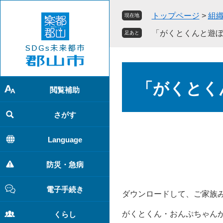
ペ
メ
トップページ
>
組
現在地
ー
ニ
ジ
ュ
「がくとくんと遊
足あと
の
ー
先
を
頭
飛
本
で
ば
文
「がくとく
す
し
閲覧補助
。
て
本
さがす
文
へ
Language
防災・急病
電子手続き
ダウンロードして、ご家族
がくとくん・おんぷちゃん
くらし