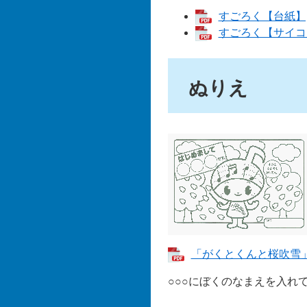
すごろく【台紙】[
すごろく【サイコロ
ぬりえ
「がくとくんと桜吹雪」[
○○○にぼくのなまえを入れ