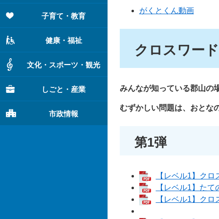
がくとくん動画
子育て・教育
健康・福祉
クロスワード
文化・スポーツ・観光
みんなが知っている郡山の
しごと・産業
むずかしい問題は、おとな
市政情報
第1弾
【レベル1】クロス
【レベル1】たての
【レベル1】クロス