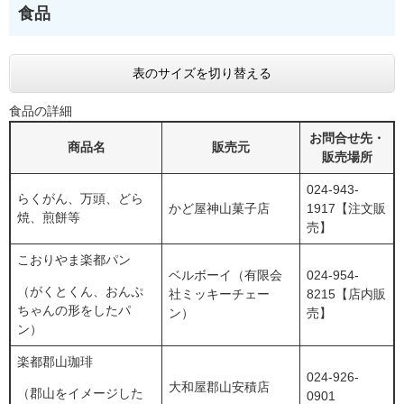
食品
表のサイズを切り替える
食品の詳細
お問合せ先・
商品名
販売元
販売場所
024-943-
らくがん、万頭、どら
かど屋神山菓子店
1917【注文販
焼、煎餅等
売】
こおりやま楽都パン
ベルボーイ（有限会
024-954-
（がくとくん、おんぷ
社ミッキーチェー
8215【店内販
ちゃんの形をしたパ
ン）
売】
ン）
楽都郡山珈琲
024-926-
大和屋郡山安積店
（郡山をイメージした
0901