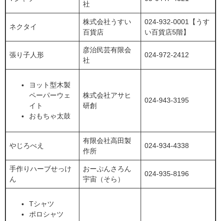
社
株式会社うすい
024-932-0001【うす
ネクタイ
百貨店
い百貨店5階】
彦治民芸有限会
張り子人形
024-972-2412
社
ヨット型木製
ペーパーウェ
株式会社アサヒ
024-943-3195
イト
研創
おもちゃ太鼓
有限会社高田製
やじろべえ
024-934-4338
作所
手作りハーブせっけ
おーぷんさろん
024-935-8196
ん
宇宙（そら）
Tシャツ
ポロシャツ