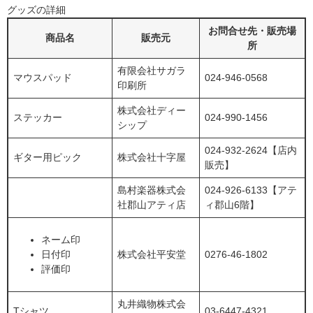
グッズの詳細
お問合せ先・販売場
商品名
販売元
所
有限会社サガラ
マウスパッド
024-946-0568
印刷所
株式会社ディー
ステッカー
024-990-1456
シップ
024-932-2624【店内
ギター用ピック
株式会社十字屋
販売】
島村楽器株式会
024-926-6133【アテ
社郡山アティ店
ィ郡山6階】
ネーム印
日付印
株式会社平安堂
0276-46-1802
評価印
丸井織物株式会
Tシャツ
03-6447-4321