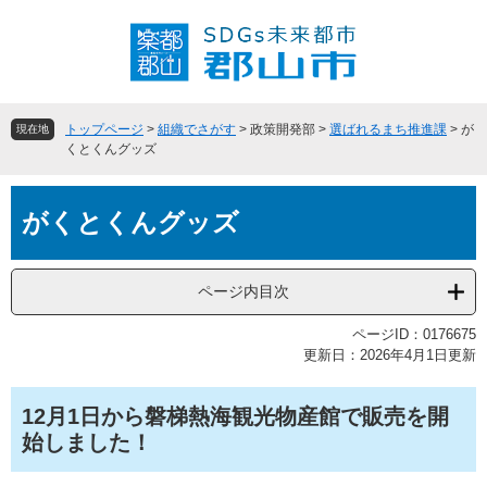
ペ
メ
ー
ニ
ジ
ュ
の
ー
先
を
頭
飛
トップページ
>
組織でさがす
>
政策開発部
>
選ばれるまち推進課
>
が
現在地
で
ば
くとくんグッズ
す
し
。
て
本
本
がくとくんグッズ
文
文
へ
ページ内目次
ページID：0176675
更新日：2026年4月1日更新
12月1日から磐梯熱海観光物産館で販売を開
始しました！