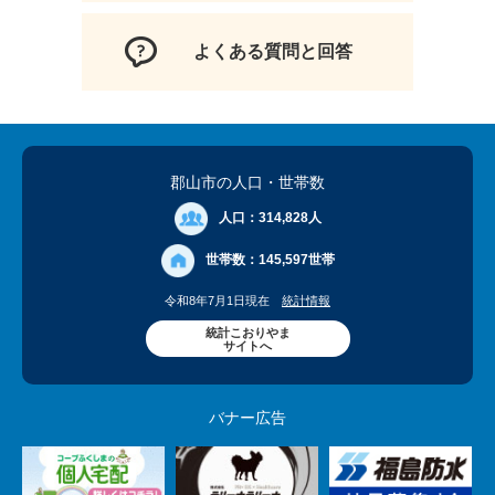
よくある質問と回答
郡山市の人口
・世帯数
人口：
314,828人
世帯数：
145,597世帯
令和8年7月1日現在
統計情報
統計こおりやま
サイトへ
バナー広告