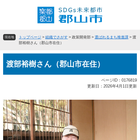
ペ
メ
ー
ニ
ジ
ュ
の
ー
先
を
頭
飛
トップページ
>
組織でさがす
>
政策開発部
>
選ばれるまち推進課
>
渡
現在地
で
ば
部裕樹さん（郡山市在住）
す
し
。
て
本
本
渡部裕樹さん（郡山市在住）
文
文
へ
ページID：0176819
更新日：2026年4月1日更新