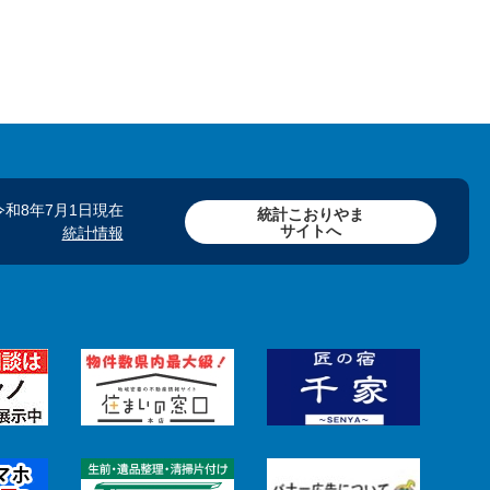
令和8年7月1日現在
統計こおりやま
サイトへ
統計情報