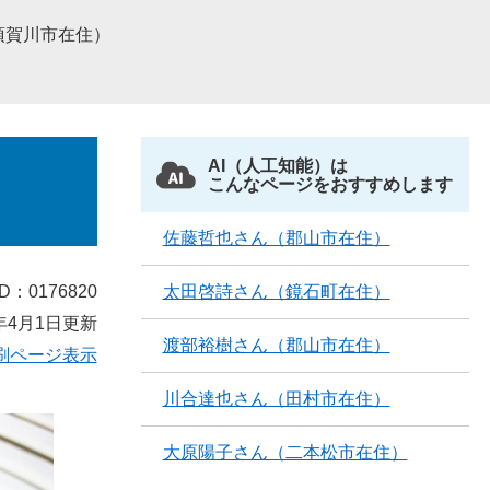
須賀川市在住）
AI（人工知能）は
こんなページをおすすめします
佐藤哲也さん（郡山市在住）
D：0176820
太田啓詩さん（鏡石町在住）
年4月1日更新
渡部裕樹さん（郡山市在住）
刷ページ表示
川合達也さん（田村市在住）
大原陽子さん（二本松市在住）