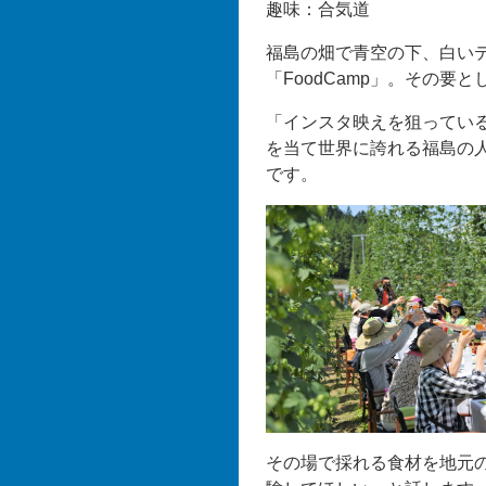
趣味：合気道
福島の畑で青空の下、白い
「FoodCamp」。その要
「インスタ映えを狙ってい
を当て世界に誇れる福島の
です。
その場で採れる食材を地元