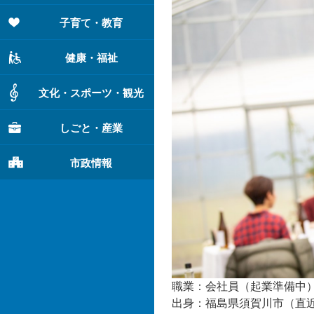
子育て・教育
健康・福祉
文化・スポーツ・観光
しごと・産業
市政情報
職業：会社員（起業準備中
出身：福島県須賀川市（直