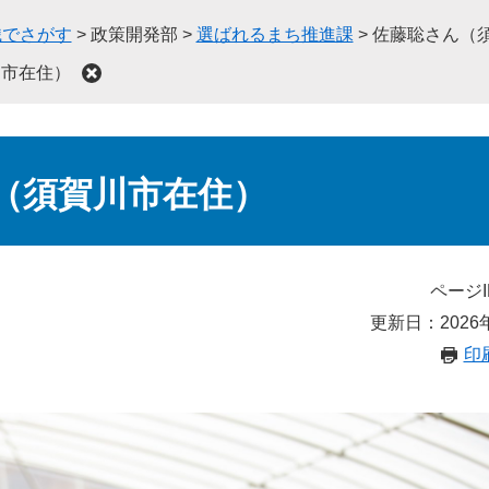
織でさがす
>
政策開発部
>
選ばれるまち推進課
>
佐藤聡さん（
川市在住）
（須賀川市在住）
ページI
更新日：2026
印