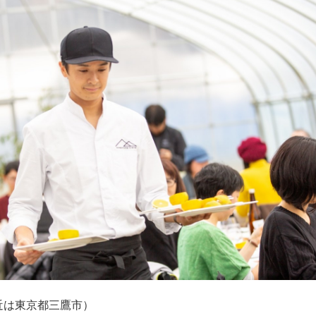
）
近は東京都三鷹市）