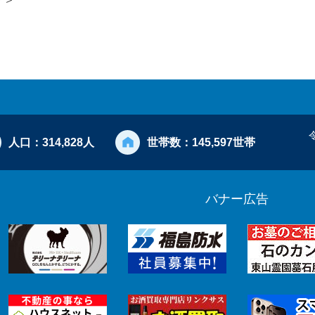
人口：
314,828人
世帯数：
145,597世帯
バナー広告