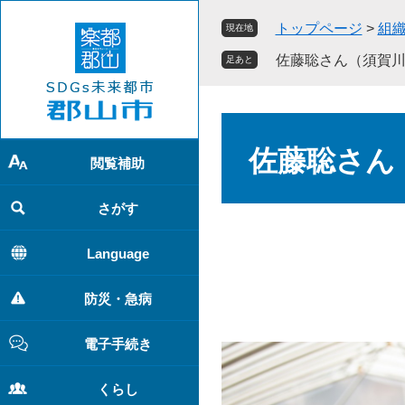
ペ
メ
トップページ
>
組
現在地
ー
ニ
ジ
ュ
佐藤聡さん（須賀
足あと
の
ー
先
を
頭
飛
本
で
ば
文
佐藤聡さん
す
し
閲覧補助
。
て
本
さがす
文
へ
Language
防災・急病
電子手続き
くらし