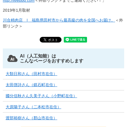
http://livebbq.com
＜外部リンク＞
までご連絡ください！」
2019年1月取材
川合精肉店 | 福島県田村市から最高級の肉を全国へお届け。
＜外
部リンク＞
AI（人工知能）は
こんなページをおすすめします
大類日和さん（田村市在住）
太田啓詩さん（鏡石町在住）
國分信秋さん久美子さん（小野町在住）
大原陽子さん（二本松市在住）
渡部裕樹さん（郡山市在住）