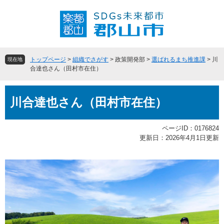
ペ
メ
ー
ニ
ジ
ュ
の
ー
先
を
頭
飛
トップページ
>
組織でさがす
>
政策開発部
>
選ばれるまち推進課
>
川
現在地
で
ば
合達也さん（田村市在住）
す
し
。
て
本
本
川合達也さん（田村市在住）
文
文
へ
ページID：0176824
更新日：2026年4月1日更新