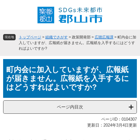
ペ
メ
ー
ニ
ジ
ュ
の
ー
先
を
頭
飛
トップページ
>
組織でさがす
>
政策開発部
>
広聴広報課
>
町内会に加
現在地
で
ば
入していますが、広報紙が届きません。広報紙を入手するにはどうす
ればよいですか?
す
し
。
て
本
本
町内会に加入していますが、広報紙
文
文
へ
が届きません。広報紙を入手するに
はどうすればよいですか?
ページ内目次
ページID：0104307
更新日：2024年3月4日更新