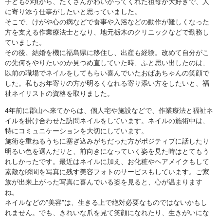
子どもの頃から、たくさんかわいがってくれた祖母が大好きで、人
に寄り添う仕事がしたいと思っていました。
そこで、けがや心の病などで食事や入浴などの動作が難しくなった
方を支える作業療法士となり、地元栃木のクリニックなどで勤務し
ていました。
その後、結婚を機に福島県に移住し、出産も経験。改めて自分がこ
の先何をやりたいのか見つめ直していた時、ふと思い出したのは、
以前の職場でネイルをしてもらい喜んでいたおばあちゃんの笑顔で
した。私もお年寄りの方が明るくなれる寄り添い方をしたいと、福
祉ネイリストの資格を取りました。
4年前に郡山へ来てからは、個人宅や施設などで、作業療法と福祉ネ
イルを掛け合わせた訪問ネイルをしています。ネイルの施術中は、
特にコミュニケーションを大切にしています。
施術を重ねるうちに塞ぎ込みがちだった方がポジティブに話したり
明るい色を選んだりと、前向きになっていく姿を見た時はとてもう
れしかったです。最近はネイルに加え、お化粧やヘアメイクもして
素敵な瞬間を写真に残す美容フォトのサービスもしています。ご家
族が出来上がった写真に喜んでいる姿を見ると、心が温まります
ね。
ネイルなどの”美容”は、生きる上で絶対必要なものではないかもし
れません。でも、きれいな爪を見て笑顔になれたり、生きがいにな