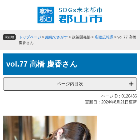
ペ
メ
ー
ニ
ジ
ュ
の
ー
先
を
頭
飛
トップページ
>
組織でさがす
>
政策開発部
>
広聴広報課
>
vol.77 高橋
現在地
で
ば
慶香さん
す
し
。
て
本
本
vol.77 高橋 慶香さん
文
文
へ
ページ内目次
ページID：0120436
更新日：2024年8月21日更新