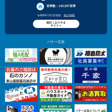
世帯数：
145,597世帯
令和8年7月1日現在
統計情報
統計こおりやま
サイトへ
バナー広告