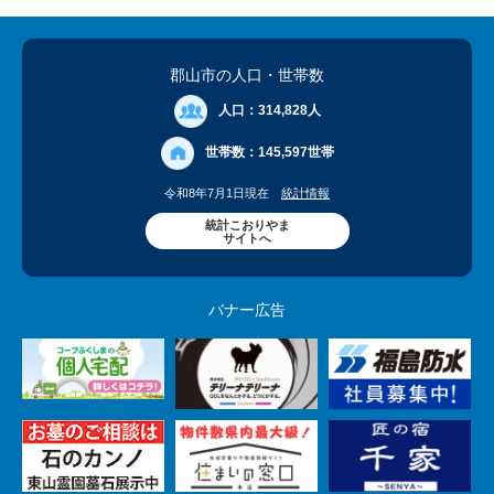
郡山市の人口
・世帯数
人口：
314,828人
世帯数：
145,597世帯
令和8年7月1日現在
統計情報
統計こおりやま
サイトへ
バナー広告