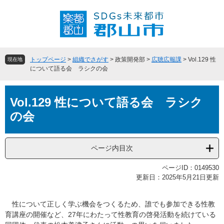
ペ
メ
ー
ニ
ジ
ュ
の
ー
先
を
頭
飛
トップページ
>
組織でさがす
>
政策開発部
>
広聴広報課
>
Vol.129 性
現在地
で
ば
について語る会 ラシクの会
す
し
。
て
本
本
Vol.129 性について語る会 ラシク
文
文
の会
へ
ページ内目次
ページID：0149530
更新日：2025年5月21日更新
性について正しく学ぶ機会をつくるため、誰でも参加できる性教
育講座の開催など、27年にわたって性教育の啓発活動を続けている