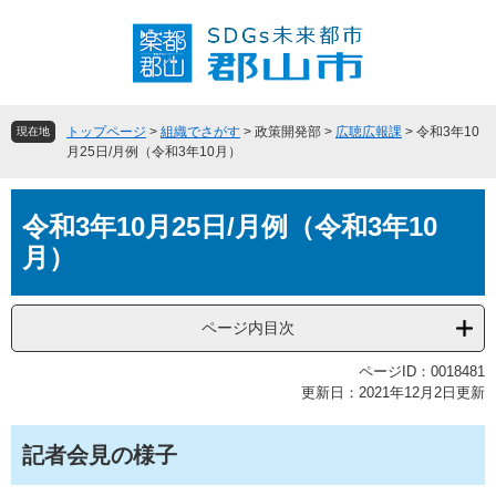
ペ
メ
ー
ニ
ジ
ュ
の
ー
先
を
頭
飛
トップページ
>
組織でさがす
>
政策開発部
>
広聴広報課
>
令和3年10
現在地
で
ば
月25日/月例（令和3年10月）
す
し
。
て
本
本
令和3年10月25日/月例（令和3年10
文
文
月）
へ
ページ内目次
ページID：0018481
更新日：2021年12月2日更新
記者会見の様子