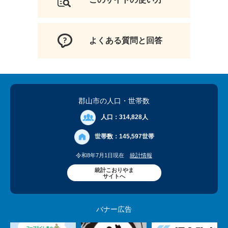
よくある質問と回答
郡山市の人口
・世帯数
人口：
314,828人
世帯数：
145,597世帯
令和8年7月1日現在
統計情報
統計こおりやま
サイトへ
バナー広告