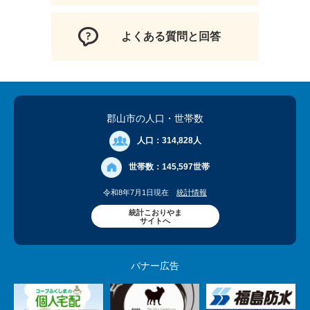
よくある質問と回答
郡山市の人口
・世帯数
人口：
314,828人
世帯数：
145,597世帯
令和8年7月1日現在
統計情報
統計こおりやま
サイトへ
バナー広告