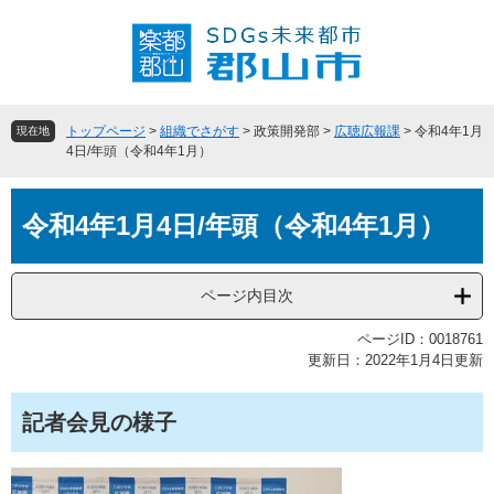
ペ
メ
ー
ニ
ジ
ュ
の
ー
先
を
頭
飛
トップページ
>
組織でさがす
>
政策開発部
>
広聴広報課
>
令和4年1月
現在地
で
ば
4日/年頭（令和4年1月）
す
し
。
て
本
本
令和4年1月4日/年頭（令和4年1月）
文
文
へ
ページ内目次
ページID：0018761
更新日：2022年1月4日更新
記者会見の様子