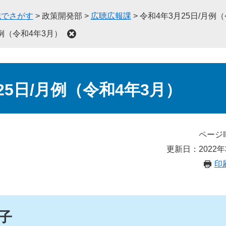
織でさがす
>
政策開発部
>
広聴広報課
>
令和4年3月25日/月例
月例（令和4年3月）
25日/月例（令和4年3月）
ページI
更新日：2022年
印
子