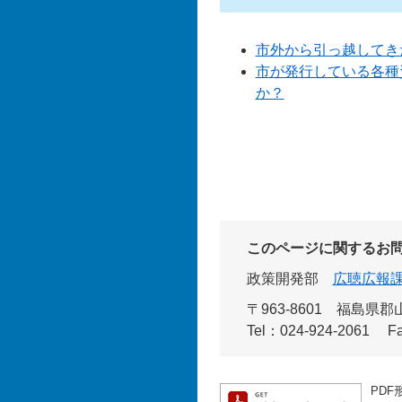
市外から引っ越してき
市が発行している各種
か？
このページに関するお
政策開発部
広聴広報
〒963-8601
福島県郡山
Tel：024-924-2061
F
PDF