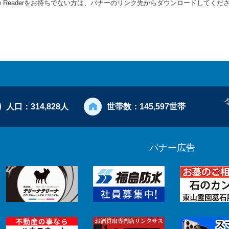
be Readerをお持ちでない方は、バナーのリンク先からダウンロードしてくだ
人口：
314,828人
世帯数：
145,597世帯
バナー広告