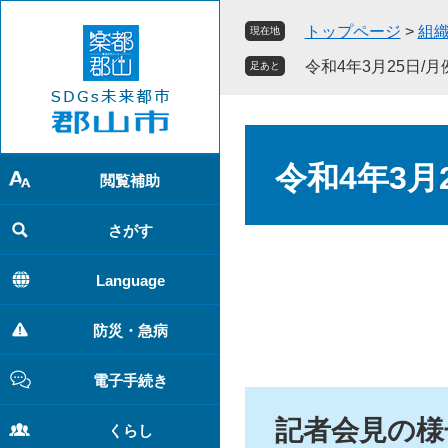
ペ
メ
トップページ
>
組
現在地
ー
ニ
ジ
ュ
令和4年3月25日/
足あと
の
ー
先
を
頭
飛
本
で
ば
文
令和4年3月
す
し
閲覧補助
。
て
本
さがす
文
へ
Language
防災・急病
電子手続き
記者会見の様
くらし