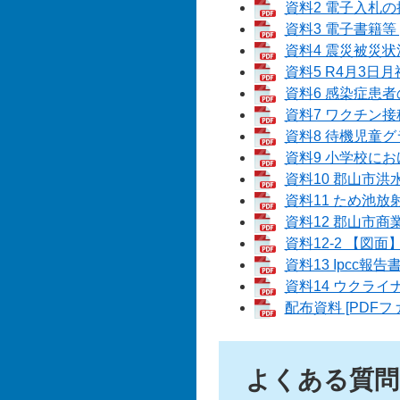
資料2 電子入札の拡
資料3 電子書籍等 
資料4 震災被災状況
資料5 R4月3日
資料6 感染症患者の
資料7 ワクチン接種
資料8 待機児童グラ
資料9 小学校にお
資料10 郡山市洪水
資料11 ため池放射
資料12 郡山市商業
資料12-2 【図面
資料13 Ipcc報
資料14 ウクライナ
配布資料 [PDFフ
よくある質問