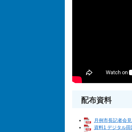
配布資料
月例市長記者会見次第
資料1 デジタル田