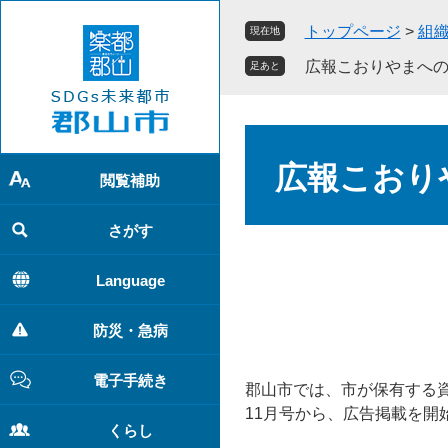
ペ
メ
トップページ
>
組
現在地
ー
ニ
ジ
ュ
広報こおりやまへ
足あと
の
ー
先
を
頭
飛
本
で
ば
文
広報こおり
す
し
閲覧補助
。
て
本
さがす
文
へ
Language
防災・急病
電子手続き
郡山市では、市が保有する資
11月号から、広告掲載を開
くらし