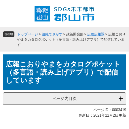
ペ
メ
ー
ニ
ジ
ュ
の
ー
先
を
頭
飛
トップページ
>
組織でさがす
>
政策開発部
>
広聴広報課
>
広報こおり
現在地
で
ば
やまをカタログポケット（多言語・読み上げアプリ）で配信していま
す
す
し
。
て
本
本
広報こおりやまをカタログポケット
文
文
へ
（多言語・読み上げアプリ）で配信
しています
ページ内目次
ページID：0003419
更新日：2021年12月2日更新