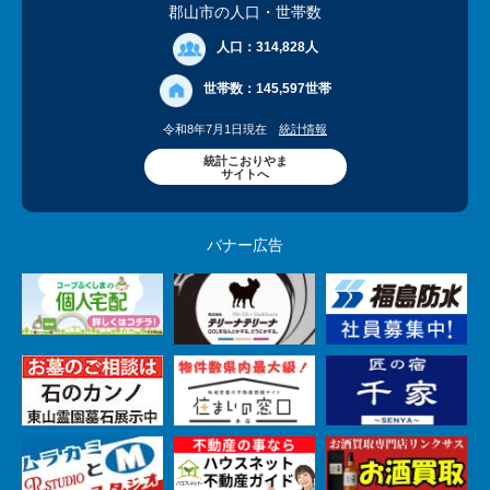
郡山市の人口
・世帯数
人口：
314,828人
世帯数：
145,597世帯
令和8年7月1日現在
統計情報
統計こおりやま
サイトへ
バナー広告