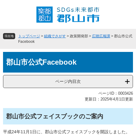
ペ
メ
ー
ニ
ジ
ュ
の
ー
先
を
頭
飛
トップページ
>
組織でさがす
>
政策開発部
>
広聴広報課
>
郡山市公式
現在地
で
ば
Facebook
す
し
。
て
本
本
郡山市公式Facebook
文
文
へ
ページ内目次
ページID：0003426
更新日：2025年4月1日更新
郡山市公式フェイスブックのご案内
平成24年11月1日に、郡山市公式フェイスブックを開設しました。