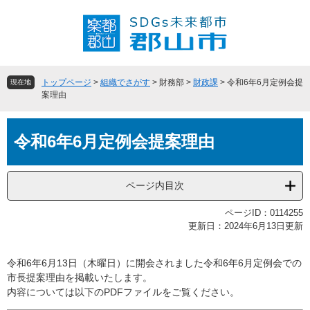
ペ
メ
ー
ニ
ジ
ュ
の
ー
先
を
頭
飛
トップページ
>
組織でさがす
>
財務部
>
財政課
>
令和6年6月定例会提
現在地
で
ば
案理由
す
し
。
て
本
本
令和6年6月定例会提案理由
文
文
へ
ページ内目次
ページID：0114255
更新日：2024年6月13日更新
令和6年6月13日（木曜日）に開会されました令和6年6月定例会での
市長提案理由を掲載いたします。
内容については以下のPDFファイルをご覧ください。