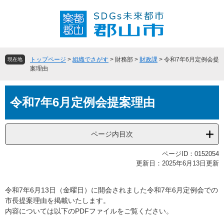
ペ
メ
ー
ニ
ジ
ュ
の
ー
先
を
頭
飛
トップページ
>
組織でさがす
>
財務部
>
財政課
>
令和7年6月定例会提
現在地
で
ば
案理由
す
し
。
て
本
本
令和7年6月定例会提案理由
文
文
へ
ページ内目次
ページID：0152054
更新日：2025年6月13日更新
令和7年6月13日（金曜日）に開会されました令和7年6月定例会での
市長提案理由を掲載いたします。
内容については以下のPDFファイルをご覧ください。