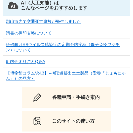
AI（人工知能）は
こんなページをおすすめします
郡山市内で交通死亡事故が発生しました
請書の押印省略について
妊婦向けRSウイルス感染症の定期予防接種（母子免疫ワクチ
ン）について
町内会困りごとQ＆A
【博物館コラムVol.3】～町B遺跡出土土製品（愛称「じょもにゃ
ん」）の見方～
各種申請・手続き案内
このサイトの使い方