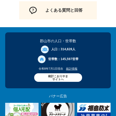
よくある質問と回答
郡山市の人口
・世帯数
人口：
314,828人
世帯数：
145,597世帯
令和8年7月1日現在
統計情報
統計こおりやま
サイトへ
バナー広告