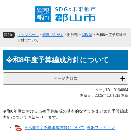
ペ
メ
ー
ニ
ジ
ュ
の
ー
先
を
頭
飛
トップページ
>
組織でさがす
>
財務部
>
財政課
>
令和8年度予算編成
現在地
で
ば
方針について
す
し
。
て
本
本
令和8年度予算編成方針について
文
文
へ
ページ内目次
ページID：0164664
更新日：2025年10月2日更新
令和8年度における当初予算編成の基本的な考えをまとめた予算編成
方針についてお知らせします。
令和8年度予算編成方針について [PDFファイル／